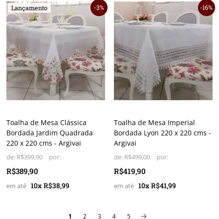
3%
16%
Lançamento
Toalha de Mesa Clássica
Toalha de Mesa Imperial
Bordada Jardim Quadrada
Bordada Lyon 220 x 220 cms -
220 x 220 cms - Argivai
Argivai
de:
R$399,90
de:
R$499,00
R$389,90
R$419,90
10x R$38,99
10x R$41,99
1
2
3
4
5