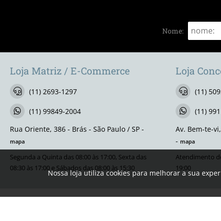
Nome:
Loja Matriz / E-Commerce
Loja Conc
(11) 2693-1297
(11) 50
(11) 99849-2004
(11) 99
Rua Oriente, 386 - Brás - São Paulo / SP -
Av. Bem-te-vi
-
mapa
mapa
Segunda a Quinta das 08:00 às 17:00, Sexta das
Atendimento de
08:30 às 17:00 e Sábados das 08:00 às 15:30
19:00
Nossa loja utiliza cookies para melhorar a sua expe
Os preços e as condições de pagamento apresentadas na loja virtual não