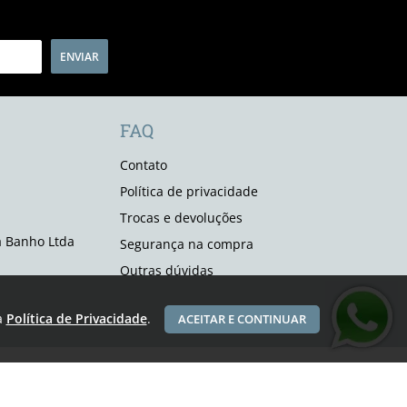
ENVIAR
FAQ
Contato
Política de privacidade
Trocas e devoluções
 Banho Ltda
Segurança na compra
Outras dúvidas
a
Política de Privacidade
.
ACEITAR E CONTINUAR
Vendas com cartão de crédito sujeitas a análise e confirmação de dados.