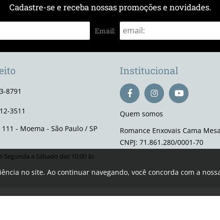
Cadastre-se e receba nossas promoções e novidades.
Email:
eito
Institucional
93-8791
112-3511
Quem somos
, 111 - Moema - São Paulo / SP
Romance Enxovais Cama Mesa
CNPJ: 71.861.280/0001-70
 Segunda a Sábado das 10:00 às
riência no site. Ao continuar navegando, você concorda com a noss
Romance Enxovais © Todos os direitos garantidos
 valem para nossa loja física e podem sofrer alterações sem aviso prévio. 