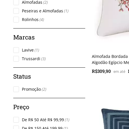
Almofadas
(2)
Peseiras e Almofadas
(1)
Rolinhos
(4)
Lavive
(1)
Almofada Bordada 
Trussardi
(3)
Algodão Egípcio Me
R$309,90
Promoção
(2)
De R$ 50 Até R$ 99,99
(1)
De R$ 150 Até 199,99
(1)