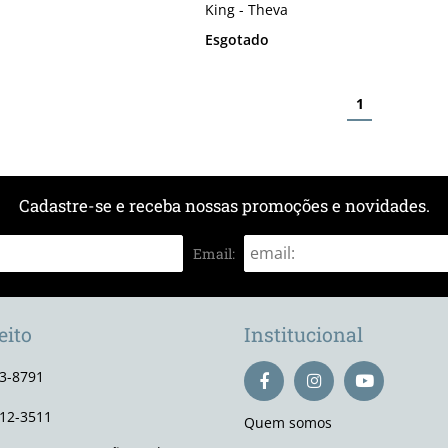
King - Theva
Esgotado
1
Cadastre-se e receba nossas promoções e novidades.
Email:
eito
Institucional
93-8791
112-3511
Quem somos