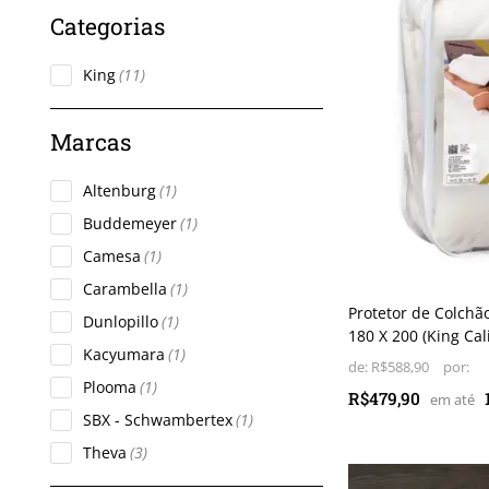
King
(11)
Altenburg
(1)
Buddemeyer
(1)
Camesa
(1)
Carambella
(1)
Protetor de Colch
Dunlopillo
(1)
180 X 200 (King Cal
Kacyumara
(1)
de:
R$588,90
Plooma
(1)
R$479,90
SBX - Schwambertex
(1)
Theva
(3)