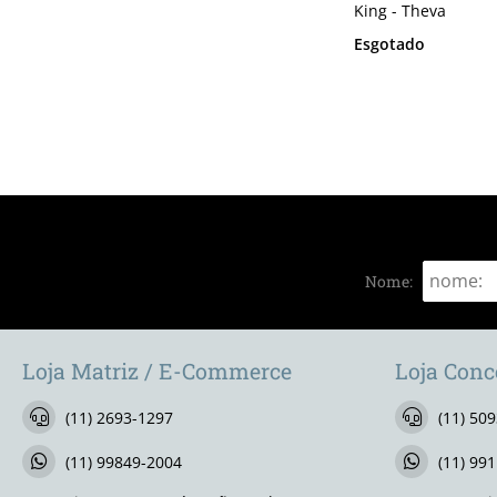
King - Theva
Esgotado
Nome:
Loja Matriz / E-Commerce
Loja Conc
(11) 2693-1297
(11) 50
(11) 99849-2004
(11) 99