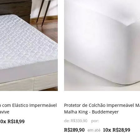
o com Elástico Impermeável
Protetor de Colchão Impermeável M
avive
Malha King - Buddemeyer
10x R$18,99
de:
R$339,90
R$289,90
10x R$28,99