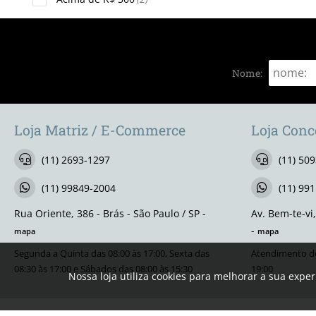
Nome:
Loja Matriz / E-Commerce
Loja Conc
(11) 2693-1297
(11) 50
(11) 99849-2004
(11) 99
Rua Oriente, 386 - Brás - São Paulo / SP -
Av. Bem-te-vi
-
mapa
mapa
Segunda a Quinta das 08:00 às 17:00, Sexta das
Atendimento de
08:30 às 17:00 e Sábados das 08:00 às 15:30
19:00
Nossa loja utiliza cookies para melhorar a sua expe