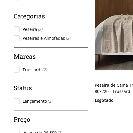
Peseira
(2)
Peseiras e Almofadas
(2)
Trussardi
(2)
Peseira de Cama Tr
80x220 - Trussardi
Esgotado
Lançamento
(2)
Acima de R$ 300
(2)