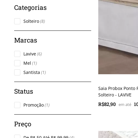
Solteiro
(8)
Lavive
(6)
Mel
(1)
Santista
(1)
Saia Probox Ponto 
Solteiro - LAVIVE
R$82,90
1
Promoção
(1)
De R$ 50 Até R$ 99,99
(4)