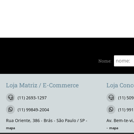
Nome:
Loja Matriz / E-Commerce
Loja Conc
(11) 2693-1297
(11) 50
(11) 99849-2004
(11) 99
Rua Oriente, 386 - Brás - São Paulo / SP -
Av. Bem-te-vi
-
mapa
mapa