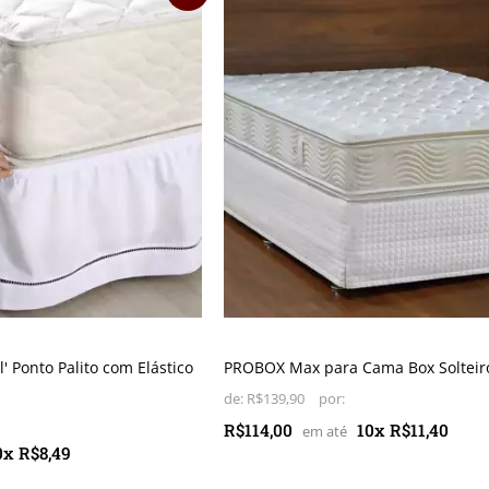
l' Ponto Palito com Elástico
PROBOX Max para Cama Box Solteiro
de:
R$139,90
R$114,00
10x R$11,40
0x R$8,49