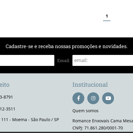
1
Cadastre-se e receba nossas promoções e novidades.
Email:
eito
Institucional
93-8791
112-3511
Quem somos
, 111 - Moema - São Paulo / SP
Romance Enxovais Cama Mesa
CNPJ: 71.861.280/0001-70